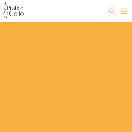
Arrêtez de tourner
en rond au
violoncelle! : le
triangle de la