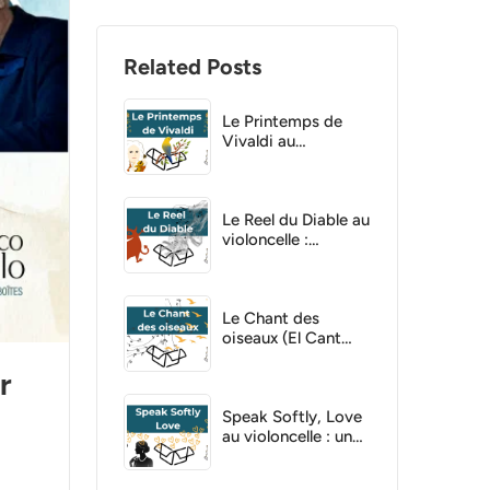
Related Posts
Le Printemps de
Vivaldi au
violoncelle :
staccatos, trilles et
nuances
Le Reel du Diable au
violoncelle :
comment gagner en
vitesse sans se
crisper
Le Chant des
oiseaux (El Cant
dels Ocells) au
r
violoncelle
Speak Softly, Love
au violoncelle : une
pièce pour jouer
avec douceur,