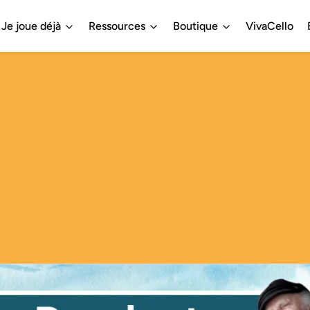
Je joue déjà
Ressources
Boutique
VivaCello
ateaux au violoncelle
avec âme