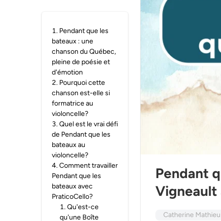
1
.
Pendant que les
bateaux : une
chanson du Québec,
pleine de poésie et
d'émotion
2
.
Pourquoi cette
chanson est-elle si
formatrice au
violoncelle?
3
.
Quel est le vrai défi
de Pendant que les
bateaux au
violoncelle?
4
.
Comment travailler
Pendant qu
Pendant que les
bateaux avec
Vigneault
PraticoCello?
1
.
Qu'est-ce
Catherine Mathieu
qu'une Boîte