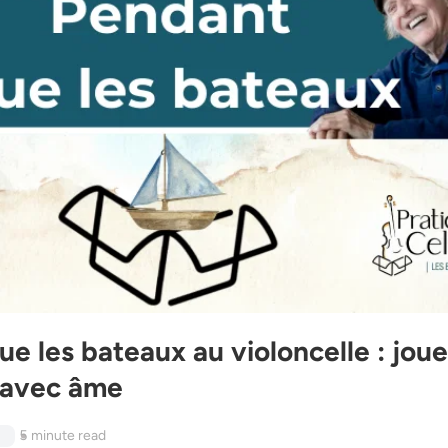
e les bateaux au violoncelle : joue
 avec âme
5
minute read