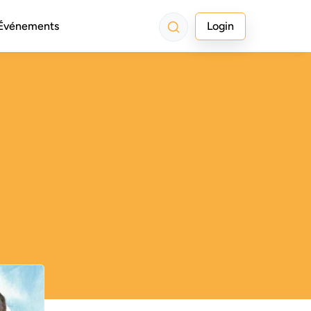
Événements
Login
 : jouer Vigneault