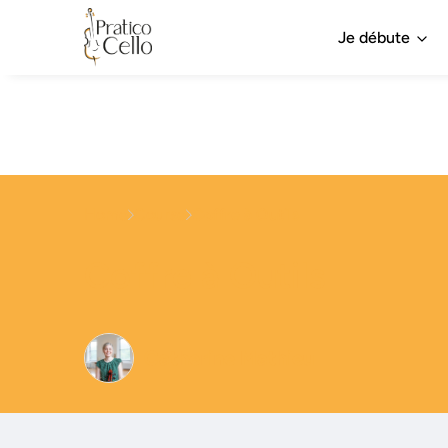
Je débute
Home
Course
Coffre à Outils
Coffre à Outils
Catherine Mathieu