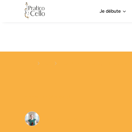
Je débute
Home
Course
Jouer du violoncelle pour le plaisir 
Jouer du violoncelle po
Niveau 3 (Débutant)
Catherine Mathieu