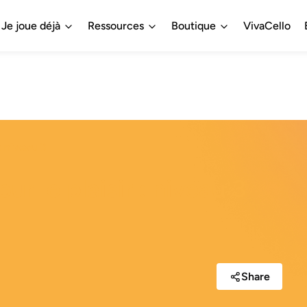
Je joue déjà
Ressources
Boutique
VivaCello
: niveau 3
ur le plaisir : niveau 3
Share