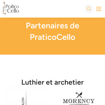
Partenaires de
PraticoCello
Luthier et archetier