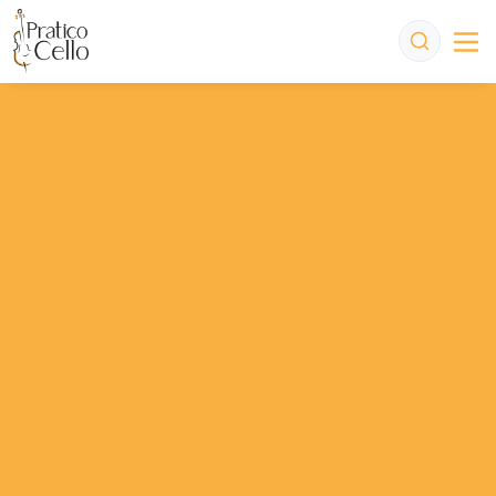
Débuter le
violoncelle adulte :
comment bien
commencer