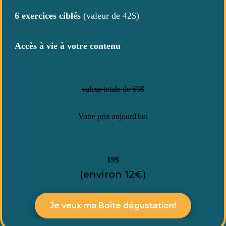
6 exercices ciblés
(valeur de 42$)
Accès à vie à votre contenu
valeur totale de 69$
Votre prix aujourd'hui
19$
(environ 12€)
Je veux ma Boîte dégustation!