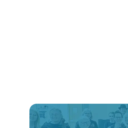
ou Club)?
Économisez 200$
sur votre
inscription!