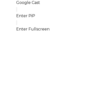
Google Cast
Enter PiP
Enter Fullscreen
« J'ai apprécié
le 
répertoire et la bonne 
humeur générale
. Je 
travaille à
améliorer le 
rythme
,
ouvrir mes 
oreilles
pour m'intégrer 