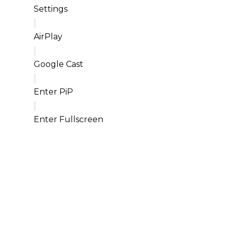
Settings
AirPlay
Google Cast
Enter PiP
Enter Fullscreen
« Le plaisir de jouer 
ensemble que procure 